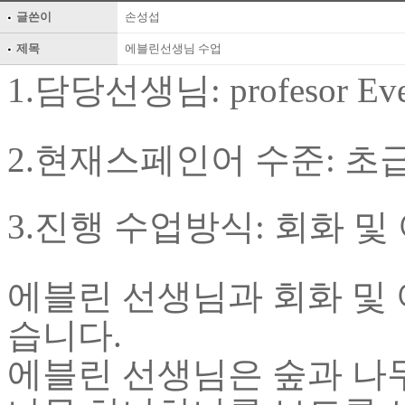
글쓴이
손성섭
제목
에블린선생님 수업
1.
담당선생님
: profesor Ev
2.
현재스페인어 수준
:
초
3.
진행 수업방식
:
회화 및
에블린
선생님과 회화 및 
습니다
.
에블린 선생님은 숲과 나