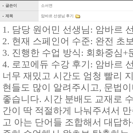
글쓴이
소서연
제목
암바르 선생님 후기
1. 담당 원어민 선생님: 암바르 
2. 현재 스페인어 수준: 완전 초
3. 진행한 수업 방식: 회화중심+
4. 로꼬에듀 수강 후기: 암바
너무 재밌고 시간도 엄청 빨리 지
현들도 많이 알려주시고, 문법이
좋습니다. 시간 분배도 교재로 
간이 딱 적절하게 나눠주셔서 
고 아는 단어들 조합해서 대답하