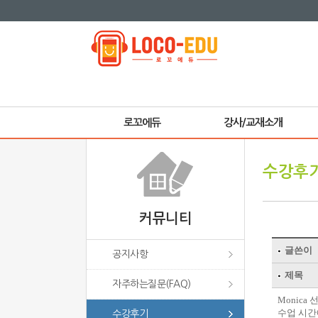
로꼬에듀
강사/교재소개
수강후
커뮤니티
공지사항
자주하는질문(FAQ)
수강후기