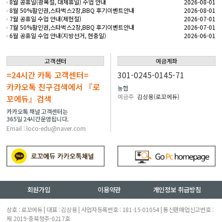
8월 공휴일(광복절, 대체휴일) 수업 안내
2026-08-01
8월 50%할인권,스타벅스2장,BBQ 후기이벤트안내
2026-08-01
7월 공휴일 수업 안내(제헌절)
2026-07-01
7월 50%할인권,스타벅스2장,BBQ 후기이벤트안내
2026-07-01
6월 공휴일 수업 안내(지방선거, 현충일)
2026-06-01
고객센터
예금계좌
=24시간 카톡 고객센터=
301-0245-0145-71
카카오톡 친구검색에서 『로
농협
예금주
김상용(로꼬에듀)
꼬에듀』검색
카카오톡 채널 고객센터는
365일 24시간운영됩니다.
Email : loco-edu@naver.com
회원가입
이용약관
개인정보 취급방침
상호 : 로꼬에듀 | 대표 : 김상용 | 사업자등록번호 : 181-15-01054 | 통신판매업신고번호 :
제 2019-충북청주-0217호