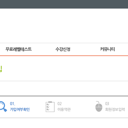
무료레벨테스트
수강신청
커뮤니티
입
01.
02
03
가입여부확인
이용약관
회원정보입력